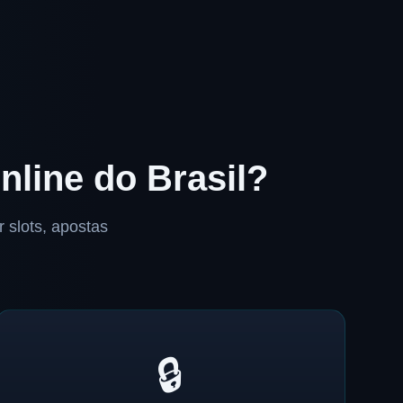
nline do Brasil?
 slots, apostas
🔒