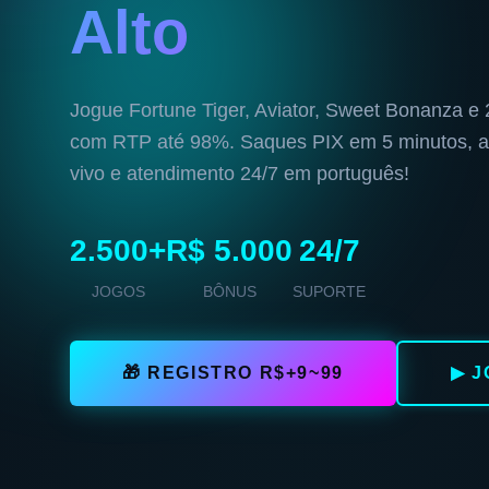
Alto
Jogue Fortune Tiger, Aviator, Sweet Bonanza e 2
com RTP até 98%. Saques PIX em 5 minutos, ap
vivo e atendimento 24/7 em português!
2.500+
R$ 5.000
24/7
JOGOS
BÔNUS
SUPORTE
🎁 REGISTRO R$+9~99
▶ 