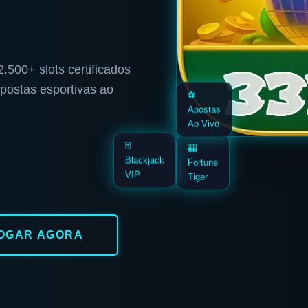
.500+ slots certificados
ostas esportivas ao
⚽
Apostas
Ao Vivo
🎰
🃏
Fortune
Blackjack
Tiger
VIP
JOGAR AGORA