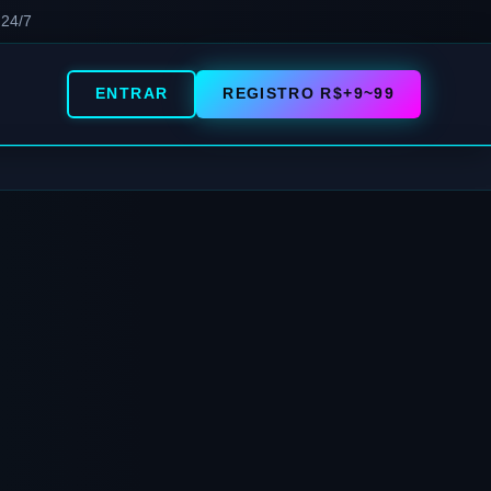
 24/7
ENTRAR
REGISTRO R$+9~99
👤 Conta
Login
Cadastro
Bônus
VIP