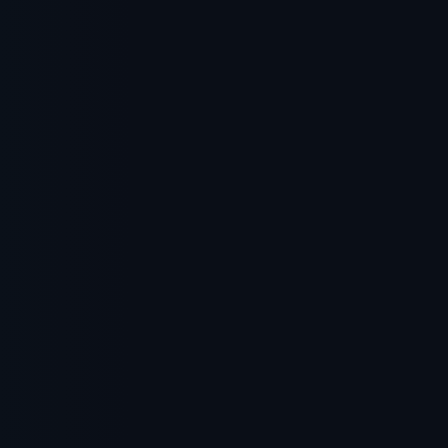
📱 Download
APK
Download
Baixar
Instalar