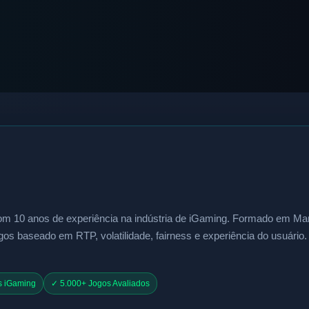
com 10 anos de experiência na indústria de iGaming. Formado em Mark
ogos baseado em RTP, volatilidade, fairness e experiência do usuário.
s iGaming
✓ 5.000+ Jogos Avaliados