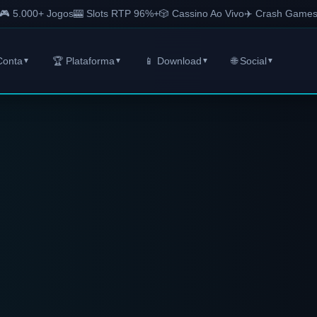
🎮 5.000+ Jogos
🎰 Slots RTP 96%+
🎲 Cassino Ao Vivo
✈️ Crash Game
Conta
🏆 Plataforma
📱 Download
🌐 Social
▼
▼
▼
▼