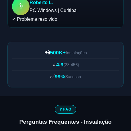
Roberto L.
👨
PC Windows | Curitiba
✓ Problema resolvido
📲
500K+
Instalações
⭐
4.9
(28.456)
✅
99%
Sucesso
❓ FAQ
Perguntas Frequentes - Instalação