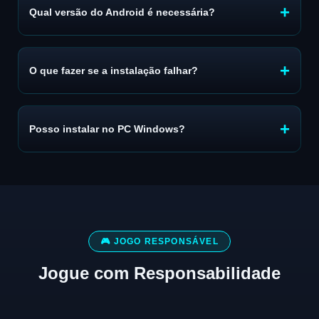
Qual versão do Android é necessária?
O que fazer se a instalação falhar?
Posso instalar no PC Windows?
🎮 JOGO RESPONSÁVEL
Jogue com Responsabilidade