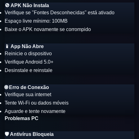
🚫 APK Não Instala
Verifique se "Fontes Desconhecidas" está ativado
Espaço livre mínimo: 100MB
Baixe o APK novamente se corrompido
📱 App Não Abre
Reinicie o dispositivo
Verifique Android 5.0+
Desinstale e reinstale
🌐 Erro de Conexão
Verifique sua internet
Tente Wi-Fi ou dados móveis
Aguarde e tente novamente
Problemas PC
🛡️ Antivírus Bloqueia