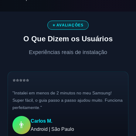
⭐ AVALIAÇÕES
O Que Dizem os Usuários
Experiências reais de instalação
⭐⭐⭐⭐⭐
"Instalei em menos de 2 minutos no meu Samsung!
Super fácil, o guia passo a passo ajudou muito. Funciona
perfeitamente."
Carlos M.
👨
Android | São Paulo