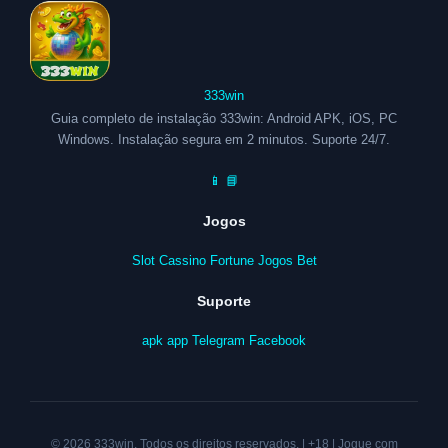
333win
Guia completo de instalação 333win: Android APK, iOS, PC
Windows. Instalação segura em 2 minutos. Suporte 24/7.
📱
📘
Jogos
Slot
Cassino
Fortune
Jogos
Bet
Suporte
apk
app
Telegram
Facebook
© 2026 333win. Todos os direitos reservados. | +18 | Jogue com