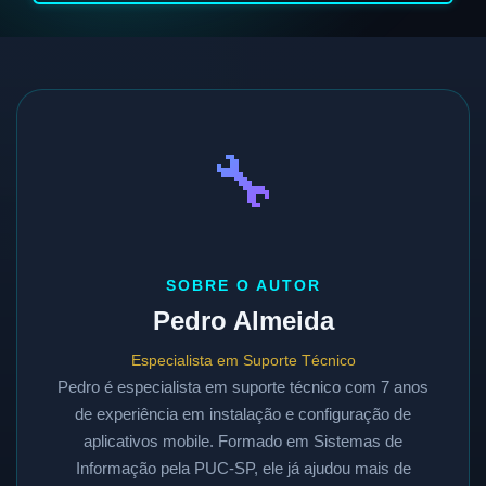
🏆 Plataforma
Plataforma
Bet
🔧
Win
APP
SOBRE O AUTOR
Pedro Almeida
📱 Download
Especialista em Suporte Técnico
APK
Pedro é especialista em suporte técnico com 7 anos
de experiência em instalação e configuração de
Download
aplicativos mobile. Formado em Sistemas de
Informação pela PUC-SP, ele já ajudou mais de