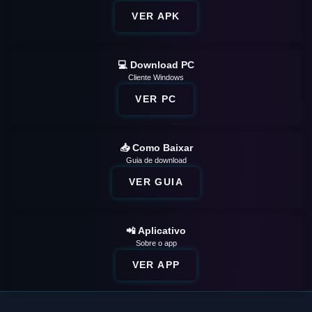
VER APK
💻 Download PC
Cliente Windows
VER PC
📥 Como Baixar
Guia de download
VER GUIA
📲 Aplicativo
Sobre o app
VER APP