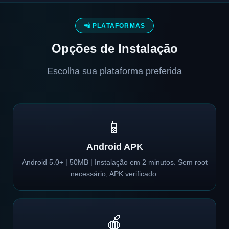
📲 PLATAFORMAS
Opções de Instalação
Escolha sua plataforma preferida
📱
Android APK
Android 5.0+ | 50MB | Instalação em 2 minutos. Sem root
necessário, APK verificado.
🍎