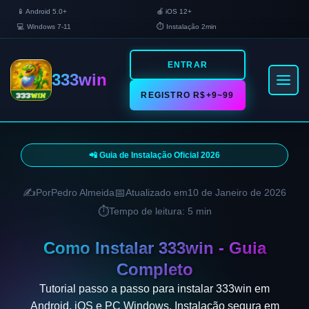
📱 Android 5.0+
🍎 iOS 12+
💻 Windows 7-11
⏱️ Instalação 2min
ENTRAR
333win
REGISTRO R$+9~99
🎰 Jogos
📲 Guia de Instalação Oficial 2026
Slot
✍️
📅
Por
Pedro Almeida
Atualizado em
10 de Janeiro de 2026
⏱️
Tempo de leitura: 5 min
Cassino
Como Instalar 333win - Guia
Fortune
Completo
Tutorial passo a passo para instalar 333win em
Jogos
Android, iOS e PC Windows. Instalação segura em