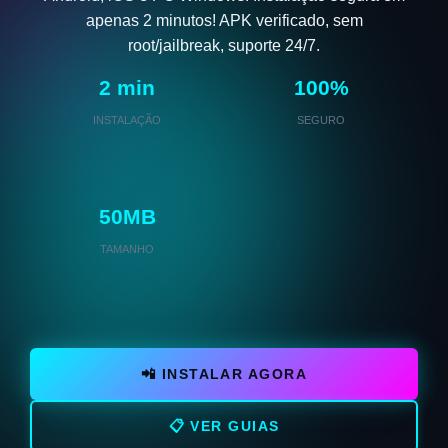
apenas 2 minutos! APK verificado, sem
Game
root/jailbreak, suporte 24/7.
2 min
100%
Lottery
INSTALAÇÃO
SEGURO
👤 Conta
50MB
Login
TAMANHO
Cadastro
Bônus
📲 INSTALAR AGORA
VIP
📋 VER GUIAS