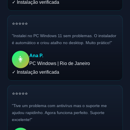
✓ Instalação verificada
⭐⭐⭐⭐⭐
"Instalei no PC Windows 11 sem problemas. O instalador
é automático e criou atalho no desktop. Muito prático!"
Ana P.
👩
PC Windows | Rio de Janeiro
✓ Instalação verificada
⭐⭐⭐⭐⭐
"Tive um problema com antivírus mas o suporte me
ajudou rapidinho. Agora funciona perfeito. Suporte
excelente!"