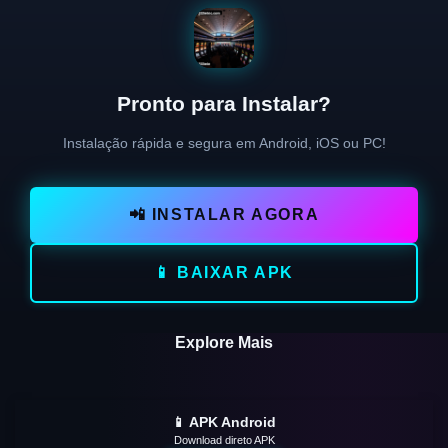
Pronto para Instalar?
Instalação rápida e segura em Android, iOS ou PC!
📲 INSTALAR AGORA
📱 BAIXAR APK
Explore Mais
📱 APK Android
Download direto APK