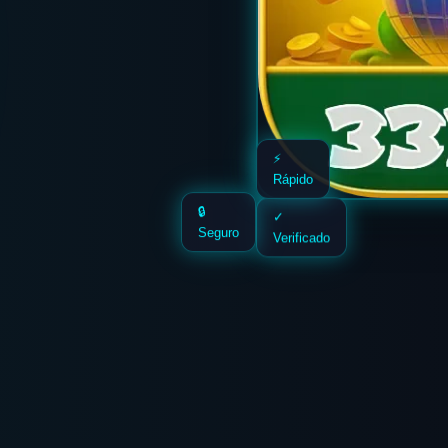
⚡
Rápido
✓
🔒
Verificado
Seguro