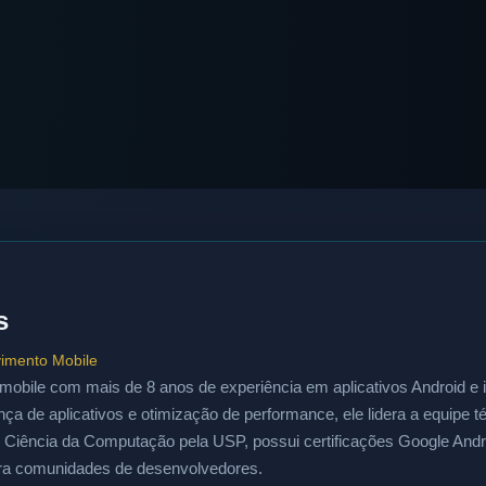
s
vimento Mobile
mobile com mais de 8 anos de experiência em aplicativos Android e 
a de aplicativos e otimização de performance, ele lidera a equipe t
Ciência da Computação pela USP, possui certificações Google Andr
ara comunidades de desenvolvedores.