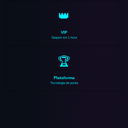
👑
VIP
Saques em 1 hora
🏆
Plataforma
Tecnologia de ponta