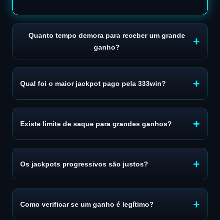
Quanto tempo demora para receber um grande
ganho?
Qual foi o maior jackpot pago pela 333win?
Existe limite de saque para grandes ganhos?
Os jackpots progressivos são justos?
Como verificar se um ganho é legítimo?