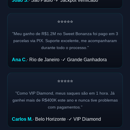
João S.
· São Paulo ·
✓ Jackpot Verificado
⭐⭐⭐⭐⭐
"Meu ganho de R$1.2M no Sweet Bonanza foi pago em 3
parcelas via PIX. Suporte excelente, me acompanharam
durante todo o processo."
Ana C.
· Rio de Janeiro ·
✓ Grande Ganhadora
⭐⭐⭐⭐⭐
"Como VIP Diamond, meus saques são em 1 hora. Já
ganhei mais de R$400K este ano e nunca tive problemas
com pagamentos."
Carlos M.
· Belo Horizonte ·
✓ VIP Diamond