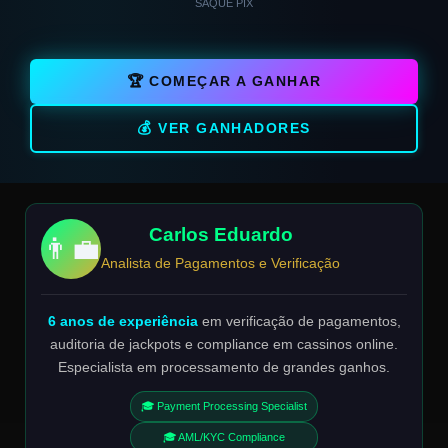
SAQUE PIX
🏆 COMEÇAR A GANHAR
💰 VER GANHADORES
Carlos Eduardo
👨‍💼
Analista de Pagamentos e Verificação
6 anos de experiência
em verificação de pagamentos,
auditoria de jackpots e compliance em cassinos online.
Especialista em processamento de grandes ganhos.
🎓 Payment Processing Specialist
🎓 AML/KYC Compliance