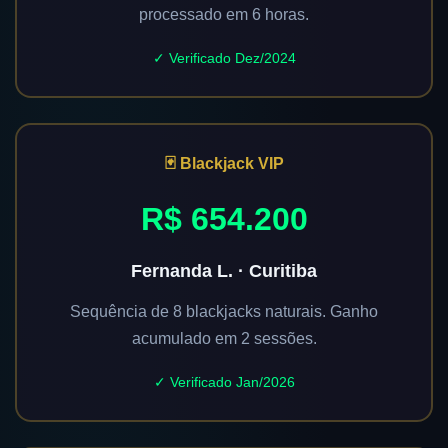
processado em 6 horas.
✓ Verificado Dez/2024
🃏 Blackjack VIP
R$ 654.200
Fernanda L. · Curitiba
Sequência de 8 blackjacks naturais. Ganho
acumulado em 2 sessões.
✓ Verificado Jan/2026